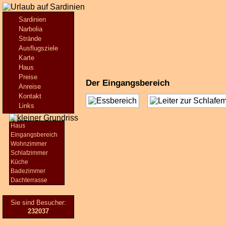
Sardinien
Narbolia
Strände
Ausflugsziele
Karte
Haus
Preise
Der Eingangsbereich
Anreise
Kontakt
Links
Haus
Eingangsbereich
Wohnzimmer
Schlafzimmer
Küche
Badezimmer
Dachterrasse
Sie sind Besucher:
232037